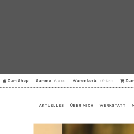
Zum Shop
Summe:
€
0,00
Warenkorb:
0 Stück
Zum
AKTUELLES
ÜBER MICH
WERKSTATT