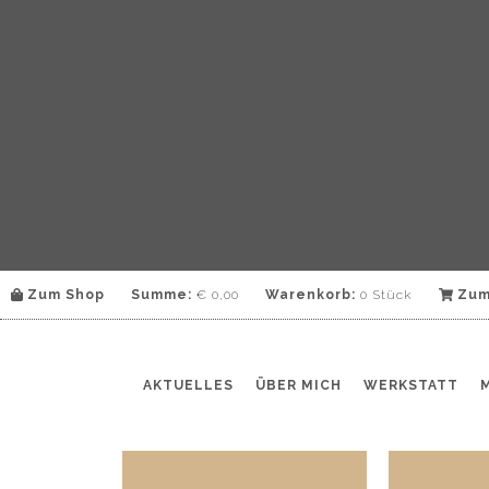
Zum Shop
Summe:
€
0,00
Warenkorb:
0 Stück
Zum
AKTUELLES
ÜBER MICH
WERKSTATT