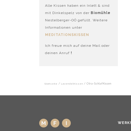
Alle Kissen haben ein Inlett & sind
mit Dinkelspelz von der
Biomühle
Nestelberger-OÖ gefüllt. Weitere
Informationen unter
MEDITATIONSKISSEN
Ich freue mich auf deine Mail oder
deinen Anruf
!
Startseite
/
LavendelKissen
/ Otra-SchlafKissen
WERK