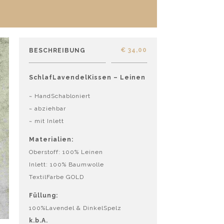
€
34,00
BESCHREIBUNG
SchlafLavendelKissen – Leinen
~ HandSchabloniert
~ abziehbar
~ mit Inlett
Materialien:
Oberstoff: 100% Leinen
Inlett: 100% Baumwolle
TextilFarbe GOLD
Füllung:
100%Lavendel & DinkelSpelz
k.b.A.