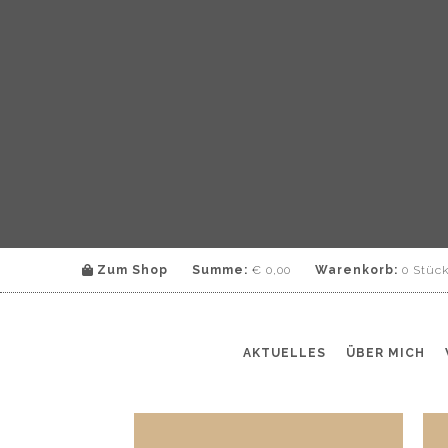
Zum Shop
Summe:
€
0,00
Warenkorb:
0 Stüc
AKTUELLES
ÜBER MICH