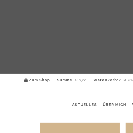
Zum Shop
Summe:
€
0,00
Warenkorb:
0 Stüc
AKTUELLES
ÜBER MICH