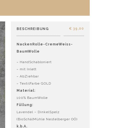
€
39,00
BESCHREIBUNG
NackenRolle-CremeWeiss-
BaumWolle
~ HandSchabloniert
~ mit Inlett
~ AbZiehbar
~ TextilFarbe GOLD
Material:
100% BaumWolle
Füllung:
Lavendel – DinkelSpelz
(BioSchälMühle Nestelberger OÖ)
k.b.A.