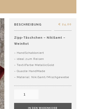
€
24,00
BESCHREIBUNG
Zipp-Täschchen – NikiSamt –
WeinRot
~ HandSchabloniert
~ ideal zum Reisen
~ TextilFarbe MetallicGold
~ Quaste HandMade
~ Material: NikiSamt/Mischgewebe
IN DEN WARENKORB