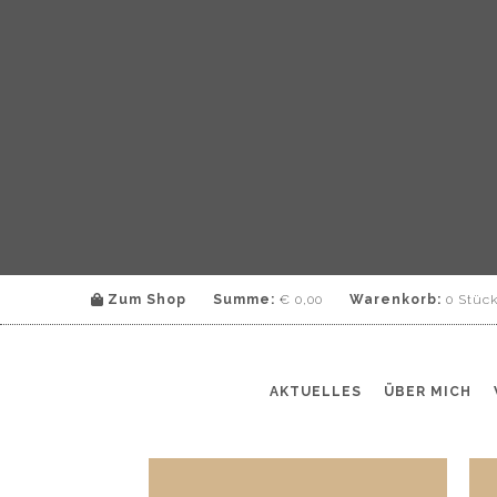
Zum Shop
Summe:
€
0,00
Warenkorb:
0 Stüc
AKTUELLES
ÜBER MICH