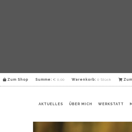
Zum Shop
Summe:
€
0,00
Warenkorb:
0 Stück
Zum
AKTUELLES
ÜBER MICH
WERKSTATT